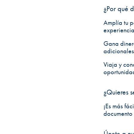
¿Por qué d
Amplía tu po
experiencia
Gana dinero
adicionales
Viaja y con
oportunidad
¿Quieres s
¡Es más fác
documento q
Únete a n